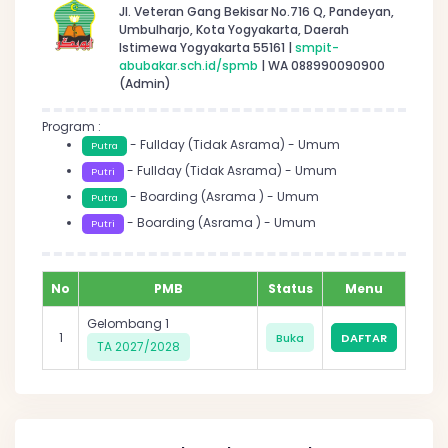
Jl. Veteran Gang Bekisar No.716 Q, Pandeyan,
Umbulharjo, Kota Yogyakarta, Daerah
Istimewa Yogyakarta 55161 |
smpit-
abubakar.sch.id/spmb
| WA 088990090900
(Admin)
Program :
- Fullday (Tidak Asrama) - Umum
Putra
- Fullday (Tidak Asrama) - Umum
Putri
- Boarding (Asrama ) - Umum
Putra
- Boarding (Asrama ) - Umum
Putri
No
PMB
Status
Menu
Gelombang 1
1
Buka
DAFTAR
TA 2027/2028