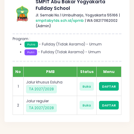
SMPIT Abu Bakar Yogyakarta
Fullday School
Jl. Semaki No.1 Umbulharjo, Yogyakarta 55166 |
smpitabyfds.sch.id/spmb
| WA 082171162002
(Admin)
Program :
- Fullday (Tidak Asrama) - Umum
Putra
- Fullday (Tidak Asrama) - Umum
Putri
No
PMB
Status
Menu
Jalur khusus Esluha
1
Buka
DAFTAR
TA 2027/2028
Jalur reguler
2
Buka
DAFTAR
TA 2027/2028