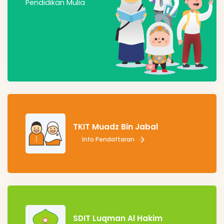
Pendidikan Mulia
TKIT Muadz Bin Jabal
Info Pendaftaran
SDIT Luqman Al Hakim