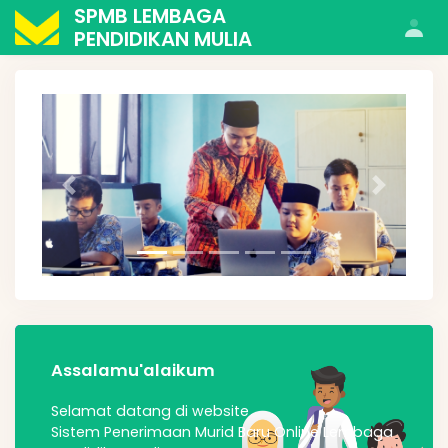
SPMB LEMBAGA
PENDIDIKAN MULIA
Previous
Next
Assalamu'alaikum
Selamat datang di website
Sistem Penerimaan Murid Baru Online Lembaga